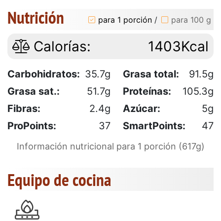
Nutrición
para 1 porción
/
para 100 g
Calorías:
1403Kcal
Carbohidratos:
35.7g
Grasa total:
91.5g
Grasa sat.:
51.7g
Proteínas:
105.3g
Fibras:
2.4g
Azúcar:
5g
ProPoints:
37
SmartPoints:
47
Información nutricional para 1 porción (617g)
Equipo de cocina