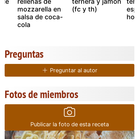
 de
rellenas de
ternera y jamón
ter
mozzarella en
(fc y th)
esp
salsa de coca-
hor
cola
Preguntas
Preguntar al autor
Fotos de miembros
Publicar la foto de esta receta