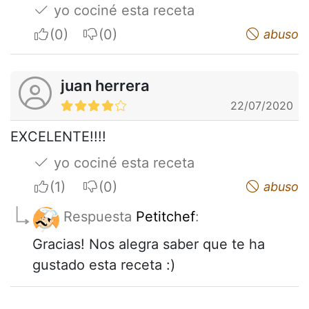
yo cociné esta receta
I apreciate
I do not appreciate
abuso
juan herrera
22/07/2020
EXCELENTE!!!!
yo cociné esta receta
I apreciate
I do not appreciate
abuso
Respuesta
Petitchef
:
Gracias! Nos alegra saber que te ha
gustado esta receta :)