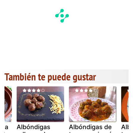
También te puede gustar
fta
Albóndigas
Albóndigas de
Alb