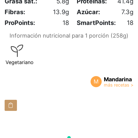
Grasa sat.:
5.8g
Proteínas:
41.4g
Fibras:
13.9g
Azúcar:
7.3g
ProPoints:
18
SmartPoints:
18
Información nutricional para 1 porción (258g)
Vegetariano
Mandarina
M