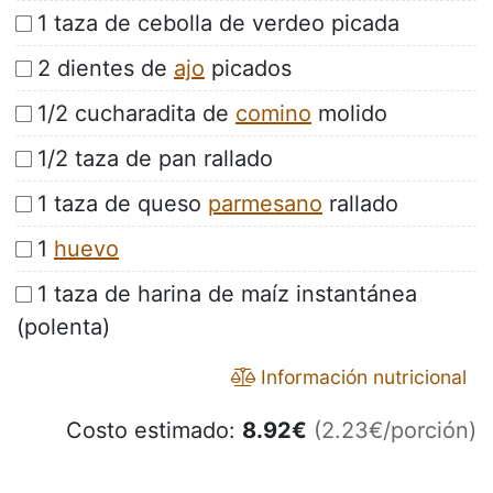
1 taza de cebolla de verdeo picada
2 dientes de
ajo
picados
1/2 cucharadita de
comino
molido
1/2 taza de pan rallado
1 taza de queso
parmesano
rallado
1
huevo
1 taza de harina de maíz instantánea
(polenta)
Información nutricional
Costo estimado:
8.92
€
(2.23€/porción)