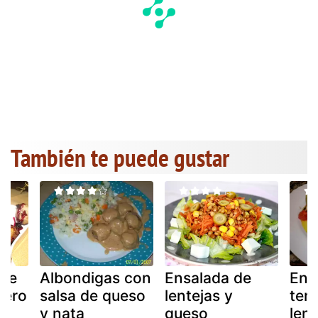
También te puede gustar
 de
Albondigas con
Ensalada de
Ens
mero
salsa de queso
lentejas y
tem
e
y nata
queso
lent