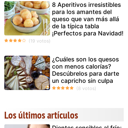
8 Aperitivos irresistibles
para los amantes del
queso que van más allá
de la típica tabla
¡Perfectos para Navidad!
¿Cuáles son los quesos
con menos calorías?
Descúbrelos para darte
un capricho sin culpa
Los últimos artículos
Dientes sensibles al frío: