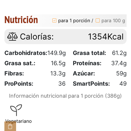
Nutrición
para 1 porción
/
para 100 g
Calorías:
1354Kcal
Carbohidratos:
149.9g
Grasa total:
61.2g
Grasa sat.:
16.5g
Proteínas:
37.4g
Fibras:
13.3g
Azúcar:
59g
ProPoints:
36
SmartPoints:
49
Información nutricional para 1 porción (386g)
Vegetariano