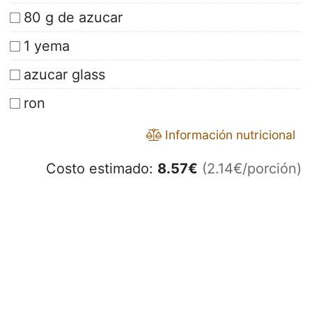
80 g de azucar
1 yema
azucar glass
ron
Información nutricional
Costo estimado:
8.57
€
(2.14€/porción)