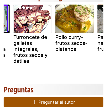
Turroncete de
Pollo curry-
Pas
n
galletas
frutos secos-
nav
na
integrales,
platanos
fru
cos
frutos secos y
dátiles
Preguntas
Preguntar al autor