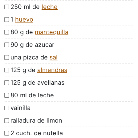
250 ml de
leche
1
huevo
80 g de
mantequilla
90 g de azucar
una pizca de
sal
125 g de
almendras
125 g de avellanas
80 ml de leche
vainilla
ralladura de limon
2 cuch. de nutella