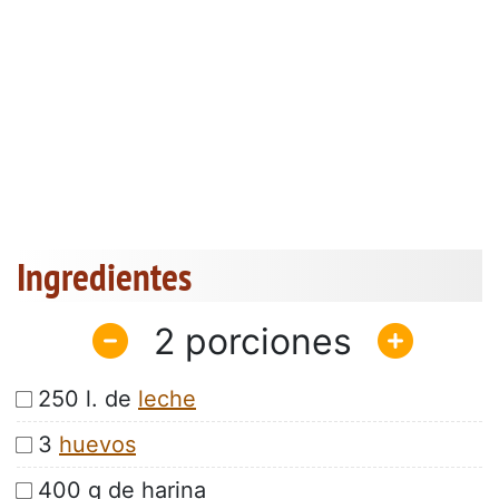
Ingredientes
2
250 l. de
leche
3
huevos
400 g de harina