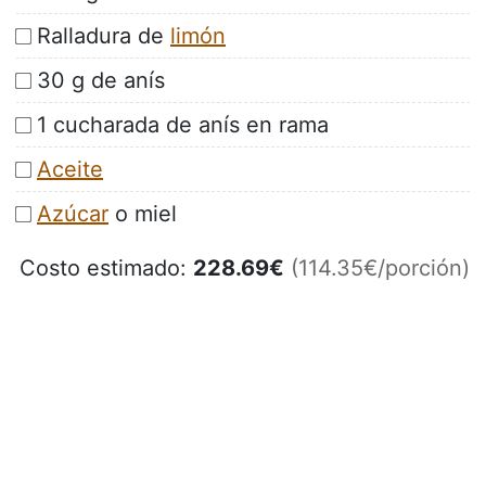
Ralladura de
limón
30 g de anís
1 cucharada de anís en rama
Aceite
Azúcar
o miel
Costo estimado:
228.69
€
(114.35€/porción)