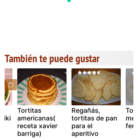
También te puede gustar
Tortitas
Regañás,
Tort
niki
americanas(
tortitas de pan
mer
receta xavier
para el
fer
barriga)
aperitivo