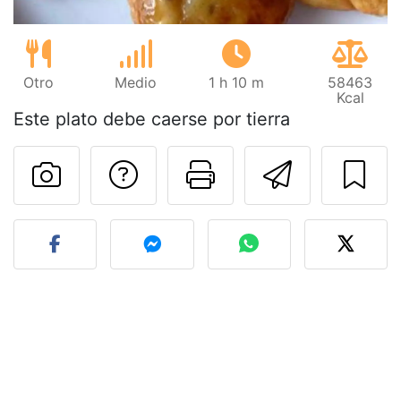
Otro
Medio
1 h 10 m
58463
Kcal
Este plato debe caerse por tierra
Preguntar al autor
Imprimir esta
Enviar 
Publicar la foto de esta r