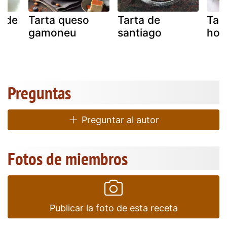
a de
Tarta queso
Tarta de
Tar
,
gamoneu
santiago
hol
y
Preguntas
Preguntar al autor
Fotos de miembros
Publicar la foto de esta receta