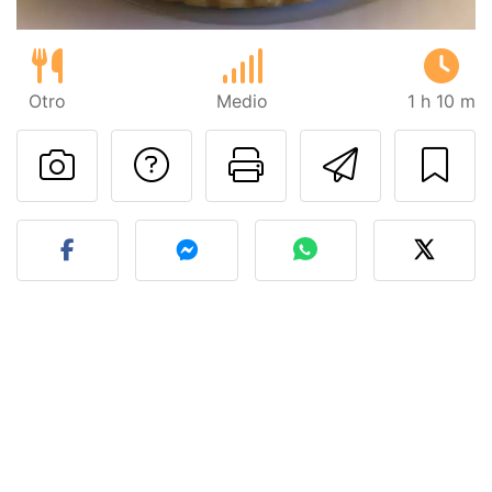
Otro
Medio
1 h 10 m
Preguntar al autor
Imprimir esta
Enviar 
Publicar la foto de esta r