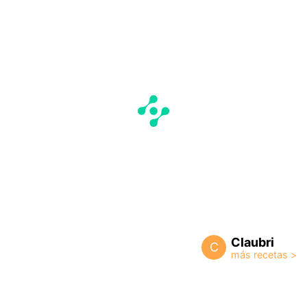
Claubri
C