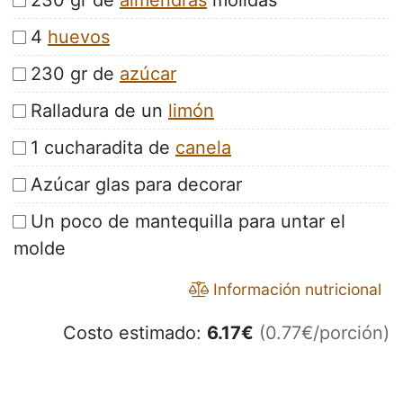
230 gr de
almendras
molidas
4
huevos
230 gr de
azúcar
Ralladura de un
limón
1 cucharadita de
canela
Azúcar glas para decorar
Un poco de mantequilla para untar el
molde
Información nutricional
Costo estimado:
6.17
€
(0.77€/porción)