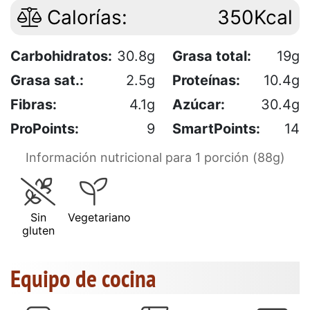
Calorías:
350Kcal
Carbohidratos:
30.8g
Grasa total:
19g
Grasa sat.:
2.5g
Proteínas:
10.4g
Fibras:
4.1g
Azúcar:
30.4g
ProPoints:
9
SmartPoints:
14
Información nutricional para 1 porción (88g)
Sin
Vegetariano
gluten
Equipo de cocina