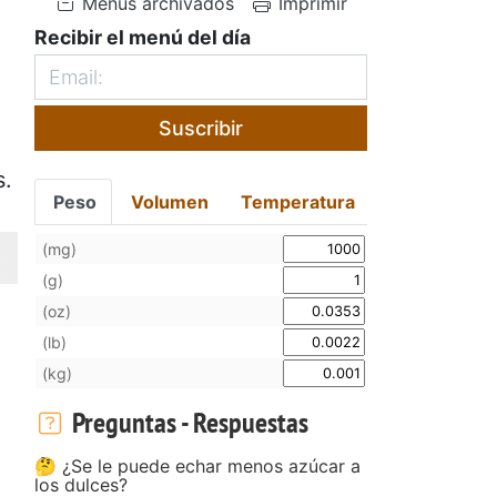
Menús archivados
Imprimir
Recibir el menú del día
Suscribir
s.
Peso
Volumen
Temperatura
(mg)
(g)
(oz)
(lb)
(kg)
Preguntas - Respuestas
🤔 ¿Se le puede echar menos azúcar a
los dulces?