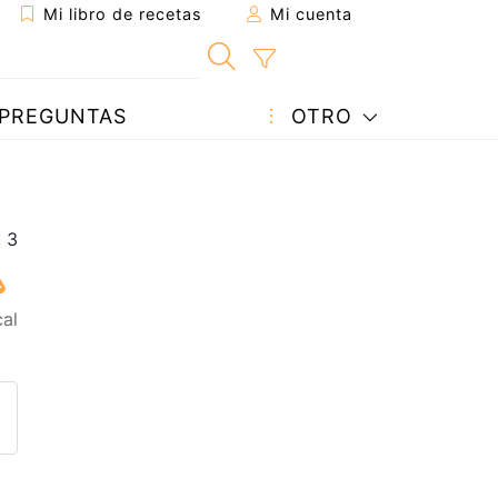
Mi libro de recetas
Mi cuenta
PREGUNTAS
OTRO
cal
eta a un amigo
sta página
ntar al autor
ublicar la foto de esta receta