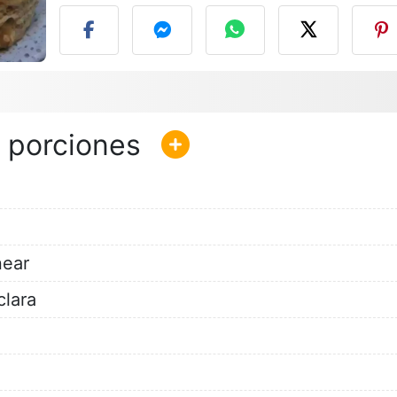
near
lara