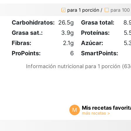
para 1 porción
/
para 100
Carbohidratos:
26.5g
Grasa total:
8.
Grasa sat.:
3.9g
Proteínas:
5.
Fibras:
2.1g
Azúcar:
5.
ProPoints:
6
SmartPoints:
Información nutricional para 1 porción (63
Mis recetas favorit
M