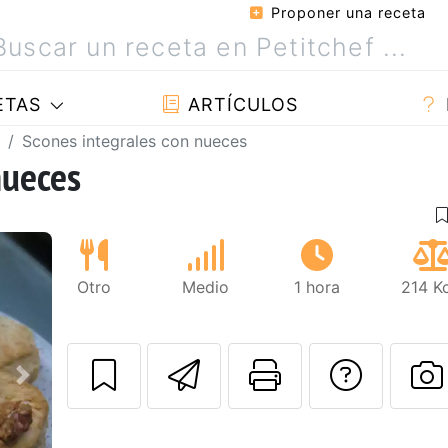
Proponer una receta
ETAS
ARTÍCULOS
Scones integrales con nueces
nueces
Otro
Medio
1 hora
214 K
Enviar esta rec
Imprimir e
Pregu
Siguiente
P