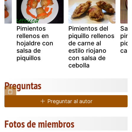
Pimientos
Pimientos del
Sal
rellenos en
piquillo rellenos
pim
el
hojaldre con
de carne al
piqu
salsa de
estilo riojano
cal
piquillos
con salsa de
cebolla
Preguntas
Preguntar al autor
Fotos de miembros