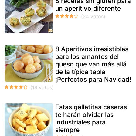
8 recetas sin gluten para
un aperitivo diferente
8 Aperitivos irresistibles
para los amantes del
queso que van más allá
de la típica tabla
¡Perfectos para Navidad!
Estas galletitas caseras
te harán olvidar las
industriales para
siempre