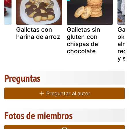
Galletas con
Galletas sin
Gal
harina de arroz
gluten con
oka
chispas de
alm
chocolate
rec
y si
Preguntas
Preguntar al autor
Fotos de miembros