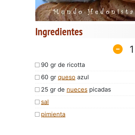
Ingredientes
1
90 gr de ricotta
60 gr
queso
azul
25 gr de
nueces
picadas
sal
pimienta