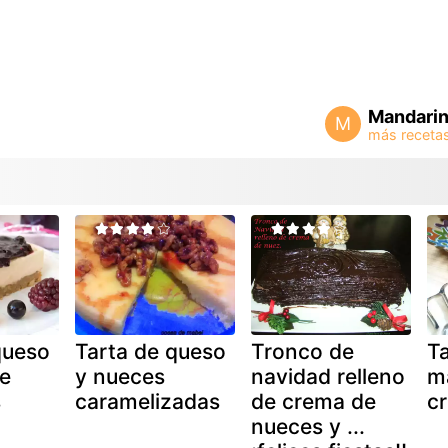
Mandari
M
queso
Tarta de queso
Tronco de
Ta
e
y nueces
navidad relleno
m
s
caramelizadas
de crema de
c
nueces y ...