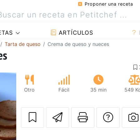
Proponer una receta
ETAS
ARTÍCULOS
Tarta de queso
Crema de queso y nueces
es
Otro
Fácil
35 min
549 Kc
Enviar esta rec
Imprimir e
Pregu
P