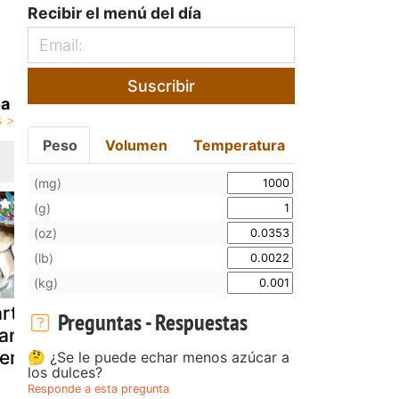
Recibir el menú del día
Suscribir
na
Peso
Volumen
Temperatura
(mg)
(g)
(oz)
(lb)
(kg)
rta de
Croquetas de
Pan de mol
Preguntas - Respuestas
anzana con
crema de
con queso
rema de nuez
queso y nueces
crema y nu
🤔 ¿Se le puede echar menos azúcar a
los dulces?
Responde a esta pregunta