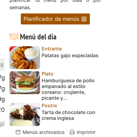
semanas.
Planificador de menús
Menú del día
Entrante
Patatas gajo especiadas
 g
Plato
7g
Hamburguesa de pollo
empanado al estilo
7g
coreano: crujiente,
picante y...
9g
Postre
20
Tarta de chocolate con
crema inglesa
g)
Menús archivados
Imprimir