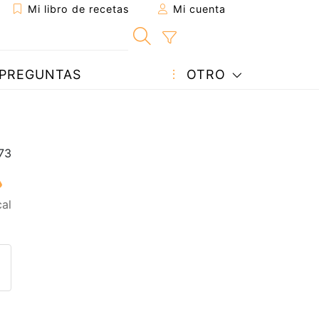
Mi libro de recetas
Mi cuenta
PREGUNTAS
OTRO
al
eta a un amigo
sta página
ntar al autor
ublicar la foto de esta receta