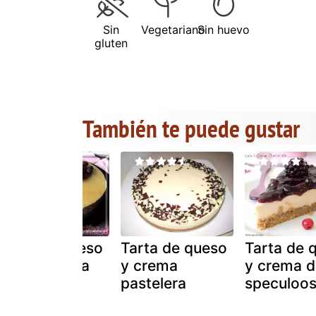
Sin
Vegetariano
Sin huevo
gluten
También te puede gustar
Tarta de queso
Tarta de queso
Tarta de 
crema y pera
y crema
y crema d
pastelera
speculoo