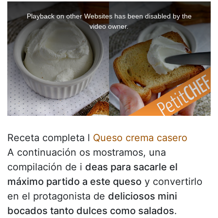
T
h
i
Playback on other Websites has been disabled by the
s
i
video owner.
s
a
m
o
d
a
l
w
i
n
d
o
w
.
Receta completa l
Queso crema casero
A continuación os mostramos, una
compilación de i
deas para sacarle el
máximo partido a este queso
y convertirlo
en el protagonista de
deliciosos mini
bocados tanto dulces como salados
.