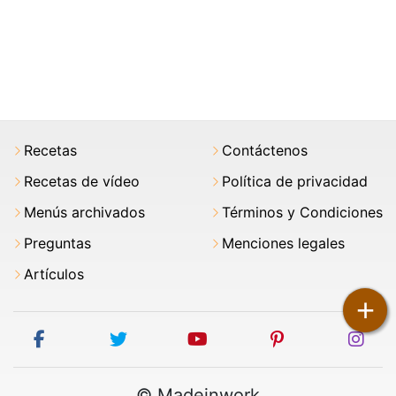
Recetas
Contáctenos
Recetas de vídeo
Política de privacidad
Menús archivados
Términos y Condiciones
Preguntas
Menciones legales
Artículos
+
facebook
twitter
youtube
pinterest
ins
© Madeinwork