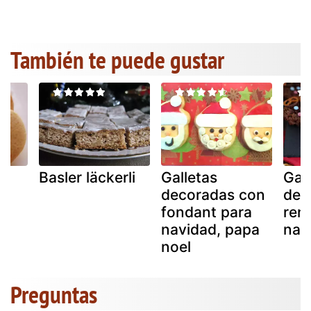
También te puede gustar
Basler läckerli
Galletas
Gal
decoradas con
del 
fondant para
ren
navidad, papa
nav
noel
Preguntas