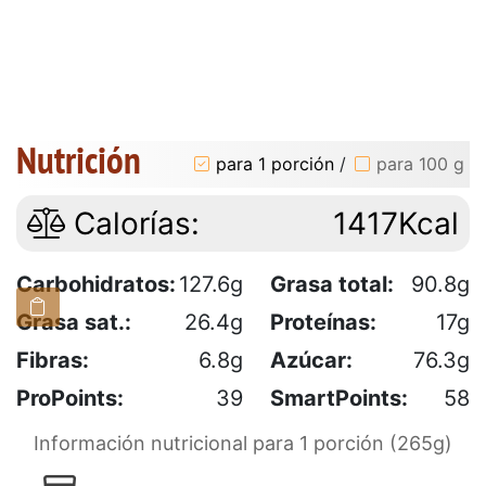
Nutrición
para 1 porción
/
para 100 g
Calorías:
1417Kcal
Carbohidratos:
127.6g
Grasa total:
90.8g
Grasa sat.:
26.4g
Proteínas:
17g
Fibras:
6.8g
Azúcar:
76.3g
ProPoints:
39
SmartPoints:
58
Información nutricional para 1 porción (265g)