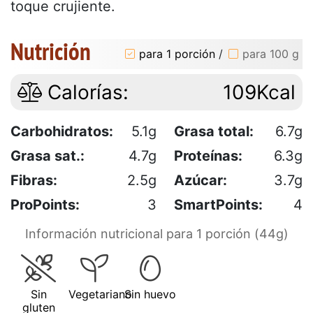
toque crujiente.
Nutrición
para 1 porción
/
para 100 g
Calorías:
109Kcal
Carbohidratos:
5.1g
Grasa total:
6.7g
Grasa sat.:
4.7g
Proteínas:
6.3g
Fibras:
2.5g
Azúcar:
3.7g
ProPoints:
3
SmartPoints:
4
Información nutricional para 1 porción (44g)
Sin
Vegetariano
Sin huevo
gluten