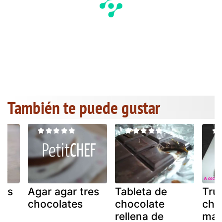
También te puede gustar
res
Agar agar tres
Tableta de
Tru
chocolates
chocolate
cho
rellena de
mas