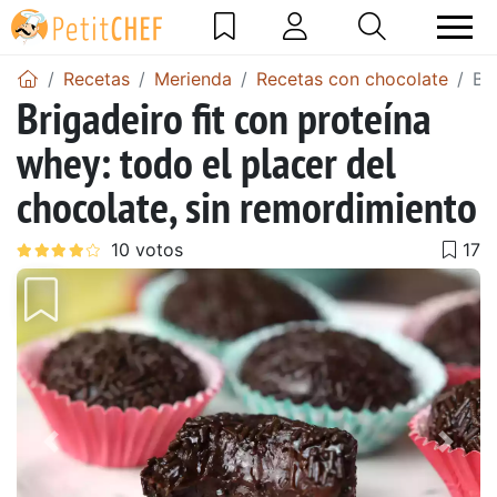
Recetas
Merienda
Recetas con chocolate
Br
Brigadeiro fit con proteína
whey: todo el placer del
chocolate, sin remordimiento
Anterior
Sigu