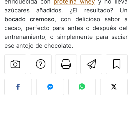
enriquecida con
proteína whey
y no lleva
azúcares añadidos. ¿El resultado? Un
bocado cremoso
, con delicioso sabor a
cacao, perfecto para antes o después del
entrenamiento, o simplemente para saciar
ese antojo de chocolate.
Preguntar al autor
Imprimir esta
Enviar 
Publicar la foto de esta r