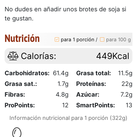
No dudes en añadir unos brotes de soja si
te gustan.
Nutrición
para 1 porción
/
para 100 g
Calorías:
449Kcal
Carbohidratos:
61.4g
Grasa total:
11.5g
Grasa sat.:
1.7g
Proteínas:
22g
Fibras:
4.8g
Azúcar:
7.2g
ProPoints:
12
SmartPoints:
13
Información nutricional para 1 porción (322g)