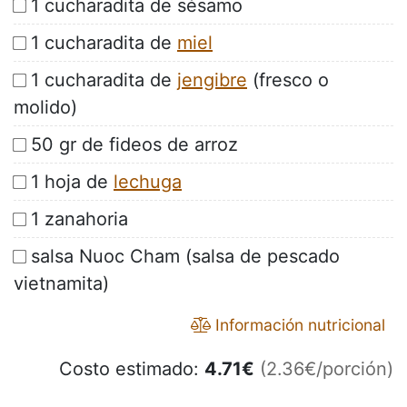
1 cucharadita de sésamo
1 cucharadita de
miel
1 cucharadita de
jengibre
(fresco o
molido)
50 gr de fideos de arroz
1 hoja de
lechuga
1 zanahoria
salsa Nuoc Cham (salsa de pescado
vietnamita)
Información nutricional
Costo estimado:
4.71
€
(2.36€/porción)