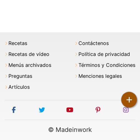
Recetas
Contáctenos
Recetas de vídeo
Política de privacidad
Menús archivados
Términos y Condiciones
Preguntas
Menciones legales
Artículos
+
facebook
twitter
youtube
pinterest
ins
© Madeinwork