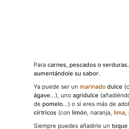
Para
carnes, pescados o verduras.
aumentándole su sabor
.
Ya puede ser un
marinado
dulce
(c
ágave
...), uno
agridulce
(añadiéndo
de
pomelo
...) o si eres más de ad
círtricos
(con
limón
, naranja,
lima
,
Siempre puedes añadirle un
toque 