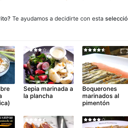
rito?
Te ayudamos a decidirte con esta
selecci
ibre
Sepia marinada a
Boquerones
a
la plancha
marinados al
ica)
pimentón