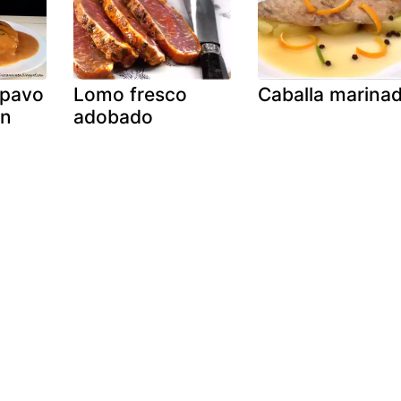
 pavo
Lomo fresco
Caballa marina
on
adobado