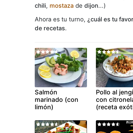
chili
,
mostaza
de
dijon
...)
Ahora es tu turno,
¿cuál es tu favo
de recetas
.
Salmón
Pollo al jeng
marinado (con
con citronel
limón)
(receta exót