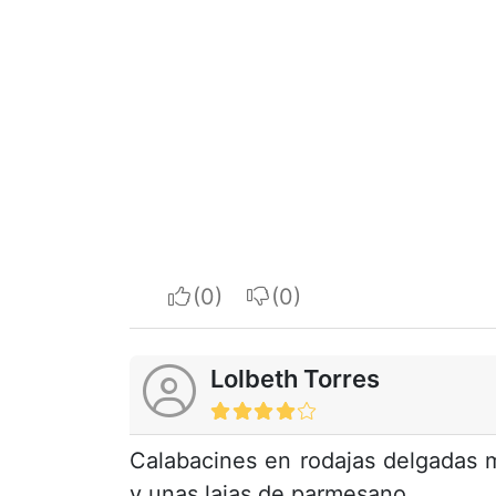
I apreciate
I do not appreciate
Lolbeth Torres
Calabacines en rodajas delgadas ma
y unas lajas de parmesano.