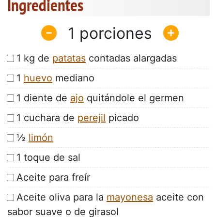
Ingredientes
1
1 kg de
patatas
contadas alargadas
1
huevo
mediano
1 diente de
ajo
quitándole el germen
1 cuchara de
perejil
picado
½
limón
1 toque de sal
Aceite para freír
Aceite oliva para la
mayonesa
aceite con
sabor suave o de girasol