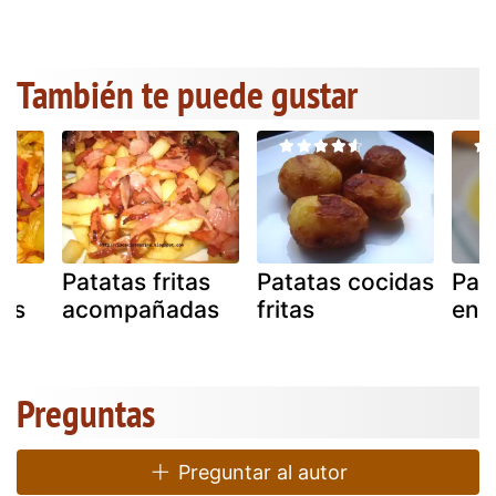
También te puede gustar
as
Patatas fritas
Patatas cocidas
Pata
a´s
acompañadas
fritas
en a
Preguntas
Preguntar al autor