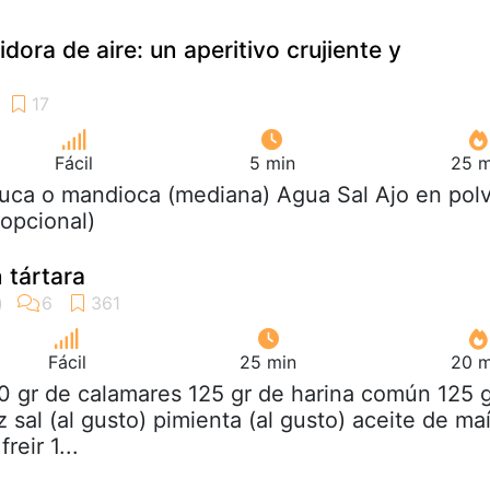
idora de aire: un aperitivo crujiente y
Fácil
5 min
25 m
yuca o mandioca (mediana) Agua Sal Ajo en pol
opcional)
 tártara
Fácil
25 min
20 m
0 gr de calamares 125 gr de harina común 125 
 sal (al gusto) pimienta (al gusto) aceite de ma
reir 1...