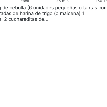
Fácil
25 min
150 k
g de cebolla (6 unidades pequeñas o tantas co
adas de harina de trigo (o maicena) 1
l 2 cucharaditas de...