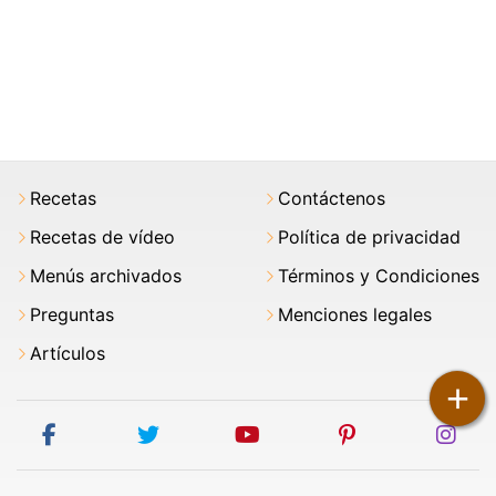
Recetas
Contáctenos
Recetas de vídeo
Política de privacidad
Menús archivados
Términos y Condiciones
Preguntas
Menciones legales
Artículos
+
facebook
twitter
youtube
pinterest
ins