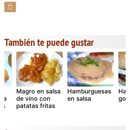
También te puede gustar
Magro en salsa
Hamburguesas
Ham
lsa
de vino con
en salsa
gou
os
patatas fritas