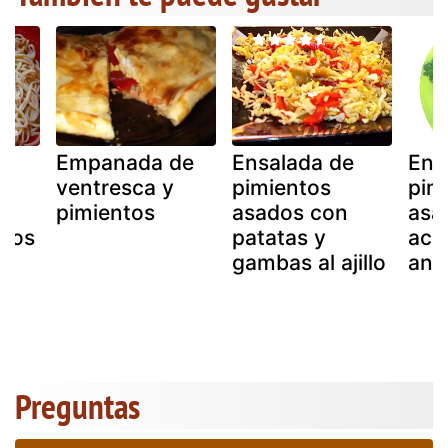
Empanada de
Ensalada de
Ens
e
ventresca y
pimientos
pim
pimientos
asados con
asa
ojos
patatas y
ace
gambas al ajillo
anc
Preguntas