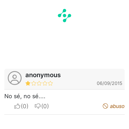
anonymous
06/09/2015
No sé, no sé....
I apreciate
I do not appreciate
abuso