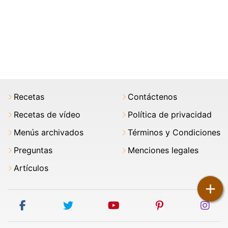
Recetas
Contáctenos
Recetas de vídeo
Política de privacidad
Menús archivados
Términos y Condiciones
Preguntas
Menciones legales
Artículos
+
facebook
twitter
youtube
pinterest
ins