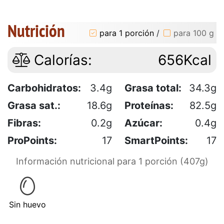
Nutrición
para 1 porción
/
para 100 g
Calorías:
656Kcal
Carbohidratos:
3.4g
Grasa total:
34.3g
Grasa sat.:
18.6g
Proteínas:
82.5g
Fibras:
0.2g
Azúcar:
0.4g
ProPoints:
17
SmartPoints:
17
Información nutricional para 1 porción (407g)
Sin huevo