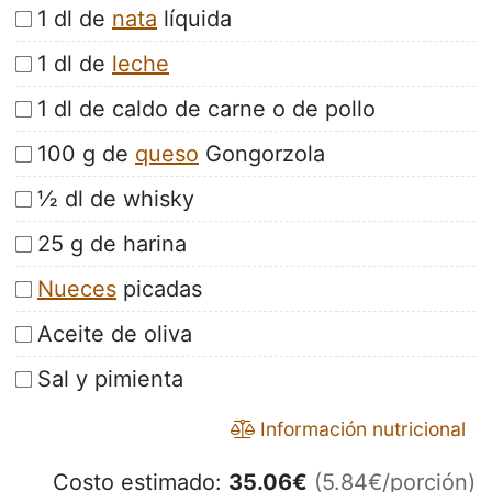
1 dl de
nata
líquida
1 dl de
leche
1 dl de caldo de carne o de pollo
100 g de
queso
Gongorzola
½ dl de whisky
25 g de harina
Nueces
picadas
Aceite de oliva
Sal y pimienta
Información nutricional
Costo estimado:
35.06
€
(5.84€/porción)