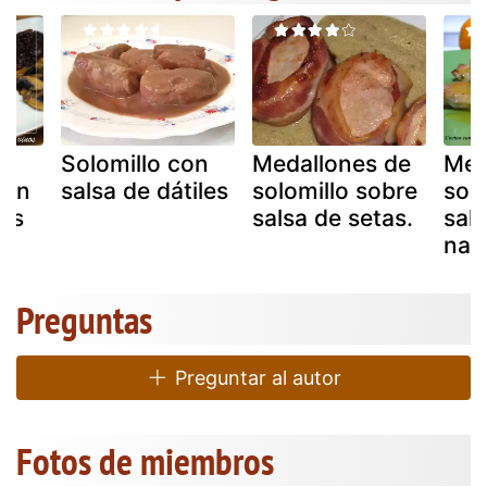
Solomillo con
Medallones de
Med
con
salsa de dátiles
solomillo sobre
sol
nos
salsa de setas.
sal
nar
Preguntas
Preguntar al autor
Fotos de miembros