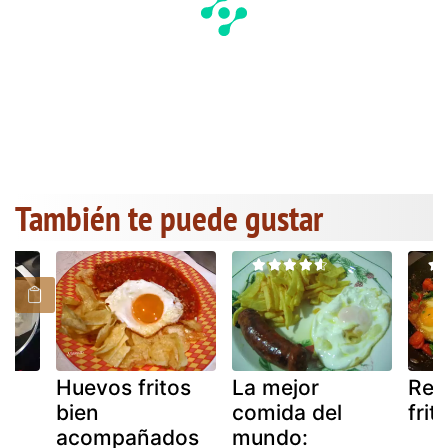
También te puede gustar
os
Huevos fritos
La mejor
Rec
bien
comida del
frit
acompañados
mundo: