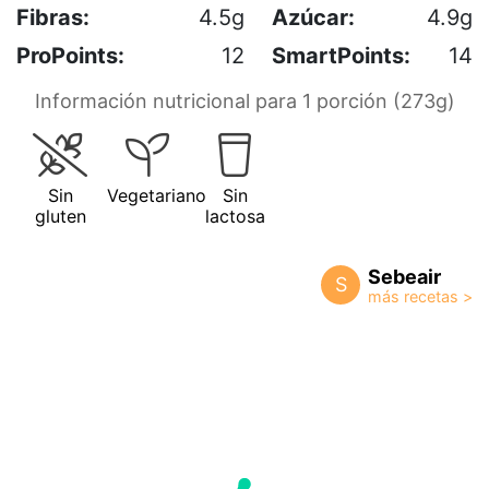
Fibras:
4.5g
Azúcar:
4.9g
ProPoints:
12
SmartPoints:
14
Información nutricional para 1 porción (273g)
Sin
Vegetariano
Sin
gluten
lactosa
Sebeair
S