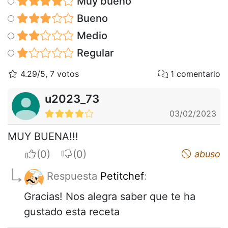
Muy bueno
Bueno
Medio
Regular
4.29/5, 7 votos
1 comentario
u2023_73
03/02/2023
MUY BUENA!!!
I apreciate
I do not appreciate
abuso
Respuesta
Petitchef
:
Gracias! Nos alegra saber que te ha
gustado esta receta