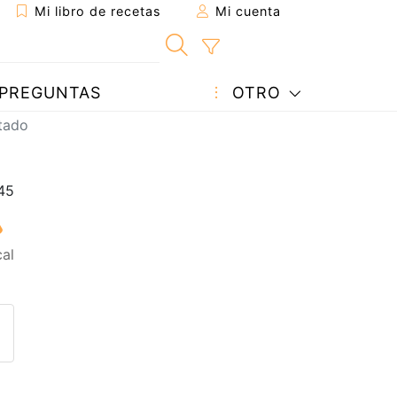
Mi libro de recetas
Mi cuenta
PREGUNTAS
OTRO
itado
al
eta a un amigo
sta página
ntar al autor
ublicar la foto de esta receta