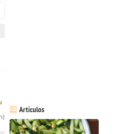
l
Artículos
n)