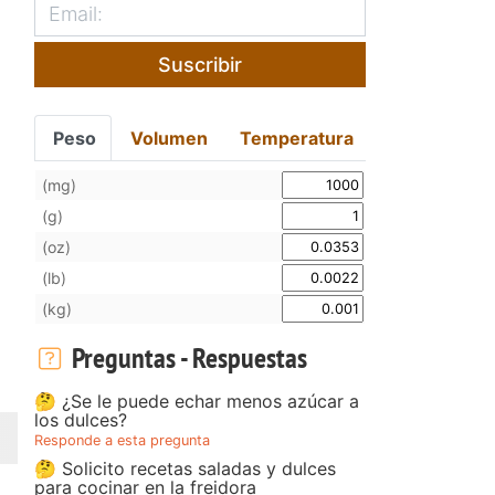
Suscribir
Peso
Volumen
Temperatura
(mg)
(g)
(oz)
(lb)
(kg)
Preguntas - Respuestas
🤔 ¿Se le puede echar menos azúcar a
los dulces?
Responde a esta pregunta
🤔 Solicito recetas saladas y dulces
para cocinar en la freidora