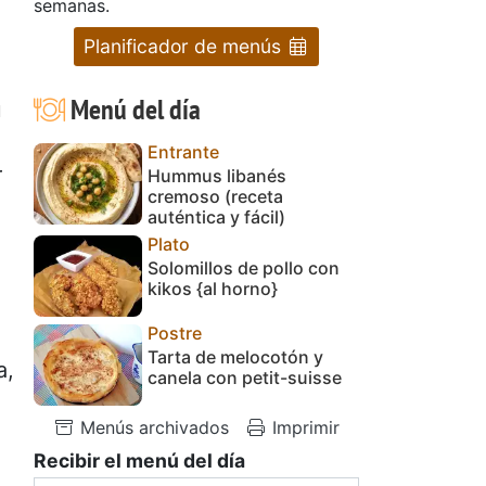
semanas.
Planificador de menús
Menú del día
u
Entrante
r
Hummus libanés
cremoso (receta
auténtica y fácil)
Plato
Solomillos de pollo con
kikos {al horno}
Postre
Tarta de melocotón y
a,
canela con petit-suisse
Menús archivados
Imprimir
Recibir el menú del día