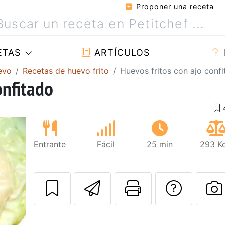
Proponer una receta
ETAS
ARTÍCULOS
evo
Recetas de huevo frito
Huevos fritos con ajo conf
onfitado
Entrante
Fácil
25 min
293 Kc
Enviar esta rec
Imprimir e
Pregu
P