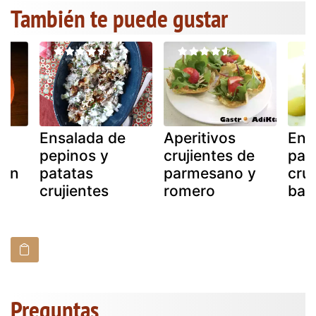
También te puede gustar
on
Ensalada de
Aperitivos
Ens
e
pepinos y
crujientes de
pat
mon
patatas
parmesano y
cruj
crujientes
romero
bac
Preguntas