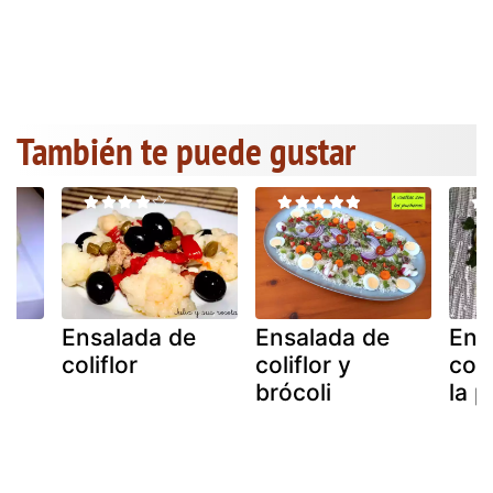
También te puede gustar
e
Ensalada de
Ensalada de
Ens
a
coliflor
coliflor y
coli
brócoli
la 