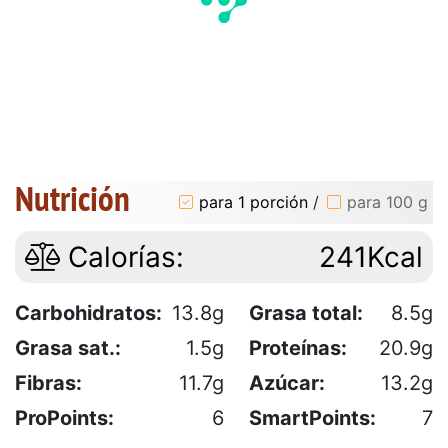
Nutrición
para 1 porción
/
para 100 g
Calorías:
241Kcal
Carbohidratos:
13.8g
Grasa total:
8.5g
Grasa sat.:
1.5g
Proteínas:
20.9g
Fibras:
11.7g
Azúcar:
13.2g
ProPoints:
6
SmartPoints:
7