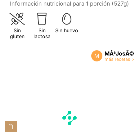
Información nutricional para 1 porción (527g)
Sin
Sin
Sin huevo
gluten
lactosa
MÂªJosÃ©
M