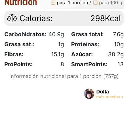
Nutrición
para 1 porción
/
para 100 g
Calorías:
298Kcal
Carbohidratos:
40.9g
Grasa total:
7.6g
Grasa sat.:
1g
Proteínas:
10g
Fibras:
15.1g
Azúcar:
38.2g
ProPoints:
8
SmartPoints:
13
Información nutricional para 1 porción (757g)
Dolla