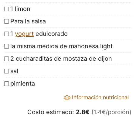
1 limon
Para la salsa
1
yogurt
edulcorado
la misma medida de mahonesa light
2 cucharaditas de mostaza de dijon
sal
pimienta
Información nutricional
Costo estimado:
2.8
€
(1.4€/porción)