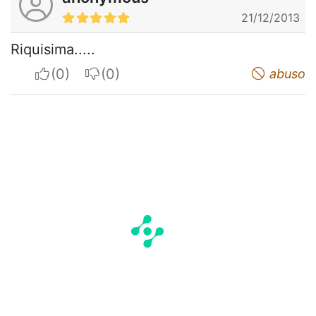
21/12/2013
Riquisima.....
I apreciate
I do not appreciate
abuso