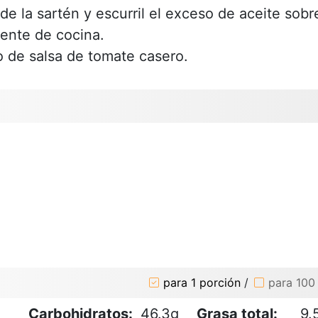
de la sartén y escurril el exceso de aceite sobr
bente de cocina.
o de salsa de tomate casero.
para 1 porción
/
para 100
Carbohidratos:
46.3g
Grasa total:
9.