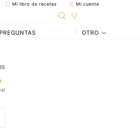
Mi libro de recetas
Mi cuenta
PREGUNTAS
OTRO
al
eta a un amigo
sta página
ntar al autor
ublicar la foto de esta receta