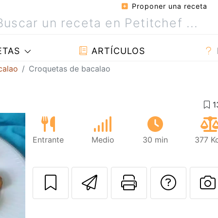
Proponer una receta
ETAS
ARTÍCULOS
calao
Croquetas de bacalao
Entrante
Medio
30 min
377 Kc
Enviar esta rec
Imprimir e
Pregu
P