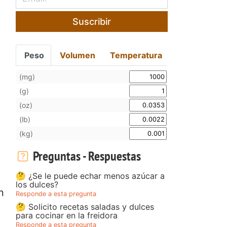
Suscribir
Peso
Volumen
Temperatura
(mg)
(g)
(oz)
(lb)
(kg)
Preguntas - Respuestas
🤔 ¿Se le puede echar menos azúcar a
los dulces?
n
Responde a esta pregunta
🤔 Solicito recetas saladas y dulces
para cocinar en la freidora
Responde a esta pregunta