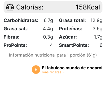
Calorías:
158Kcal
Carbohidratos:
6.7g
Grasa total:
12.9g
Grasa sat.:
4.4g
Proteínas:
3.6g
Fibras:
0.3g
Azúcar:
1.7g
ProPoints:
4
SmartPoints:
6
Información nutricional para 1 porción (61g)
El fabuloso mundo de encarni
E