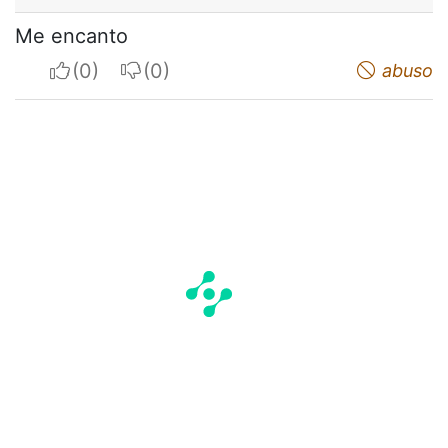
Me encanto
I apreciate
I do not appreciate
abuso