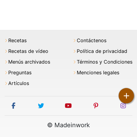
Recetas
Contáctenos
Recetas de vídeo
Política de privacidad
Menús archivados
Términos y Condiciones
Preguntas
Menciones legales
Artículos
+
facebook
twitter
youtube
pinterest
ins
© Madeinwork