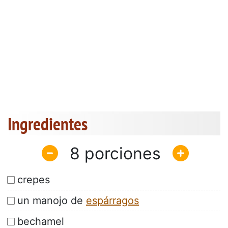
Ingredientes
8
crepes
un manojo de
espárragos
bechamel