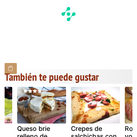
También te puede gustar
Queso brie
Crepes de
Roll
n
relleno de
salchichas con
yor