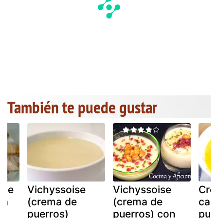
También te puede gustar
 de
Vichyssoise
Vichyssoise
Cre
ma
(crema de
(crema de
cal
puerros)
puerros) con
pue