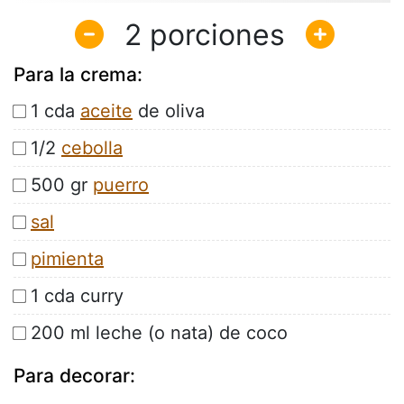
2
Para la crema:
1 cda
aceite
de oliva
1/2
cebolla
500 gr
puerro
sal
pimienta
1 cda curry
200 ml leche (o nata) de coco
Para decorar: