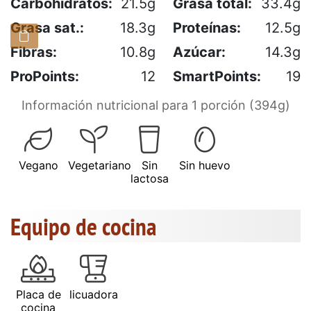
Carbohidratos:
21.5g
Grasa total:
33.4g
Grasa sat.:
18.3g
Proteínas:
12.5g
Fibras:
10.8g
Azúcar:
14.3g
ProPoints:
12
SmartPoints:
19
Información nutricional para 1 porción (394g)
Vegano
Vegetariano
Sin
Sin huevo
lactosa
Equipo de cocina
Placa de
licuadora
cocina