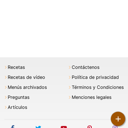
Recetas
Contáctenos
Recetas de vídeo
Política de privacidad
Menús archivados
Términos y Condiciones
Preguntas
Menciones legales
Artículos
+
facebook
twitter
youtube
pinterest
ins