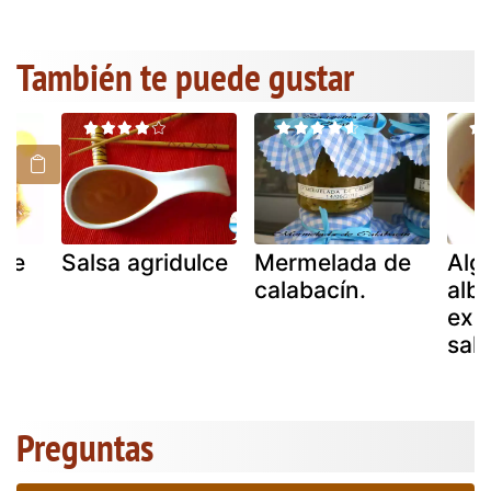
También te puede gustar
de
Salsa agridulce
Mermelada de
Alg
calabacín.
alb
exó
sals
Preguntas