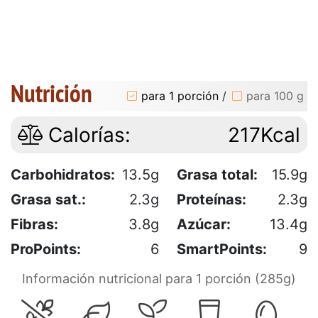
Nutrición
para 1 porción
/
para 100 g
Calorías:
217Kcal
Carbohidratos:
13.5g
Grasa total:
15.9g
Grasa sat.:
2.3g
Proteínas:
2.3g
Fibras:
3.8g
Azúcar:
13.4g
ProPoints:
6
SmartPoints:
9
Información nutricional para 1 porción (285g)