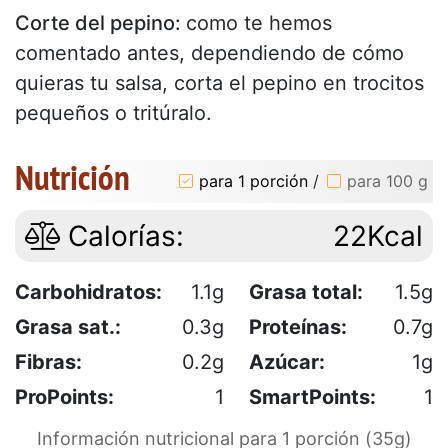
Corte del pepino:
como te hemos
comentado antes, dependiendo de cómo
quieras tu salsa, corta el pepino en trocitos
pequeños o tritúralo.
Nutrición
para 1 porción
/
para 100 g
Calorías:
22Kcal
Carbohidratos:
1.1g
Grasa total:
1.5g
Grasa sat.:
0.3g
Proteínas:
0.7g
Fibras:
0.2g
Azúcar:
1g
ProPoints:
1
SmartPoints:
1
Información nutricional para 1 porción (35g)