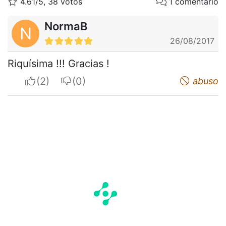
4.61/5, 38 votos
1 comentario
NormaB
N
26/08/2017
Riquísima !!! Gracias !
I apreciate
I do not appreciate
abuso