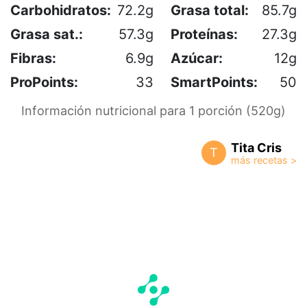
Carbohidratos:
72.2g
Grasa total:
85.7g
Grasa sat.:
57.3g
Proteínas:
27.3g
Fibras:
6.9g
Azúcar:
12g
ProPoints:
33
SmartPoints:
50
Información nutricional para 1 porción (520g)
Tita Cris
T