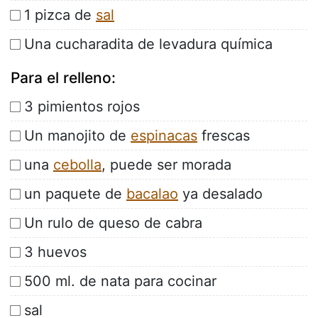
1 pizca de
sal
Una cucharadita de levadura química
Para el relleno:
3 pimientos rojos
Un manojito de
espinacas
frescas
una
cebolla
, puede ser morada
un paquete de
bacalao
ya desalado
Un rulo de queso de cabra
3 huevos
500 ml. de nata para cocinar
sal