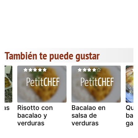
También te puede gustar
sas
Risotto con
Bacalao en
Qui
y
bacalao y
salsa de
bac
verduras
verduras
gam