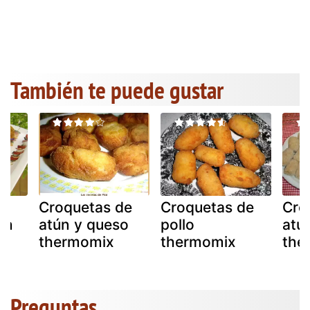
También te puede gustar
de
Croquetas de
Croquetas de
Cro
ún
atún y queso
pollo
atú
thermomix
thermomix
the
Preguntas