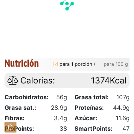
Nutrición
para 1 porción
/
para 100 g
Calorías:
1374Kcal
Carbohidratos:
56g
Grasa total:
107g
Grasa sat.:
28.9g
Proteínas:
44.9g
Fibras:
3.4g
Azúcar:
11.6g
ProPoints:
38
SmartPoints:
47