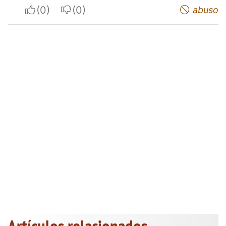
I apreciate
I do not appreciate
abuso
Artículos relacionados