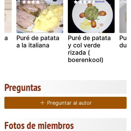
ata
Puré de patata
Puré de patata
Pur
a la italiana
y col verde
duq
rizada (
boerenkool)
Preguntas
Preguntar al autor
Fotos de miembros