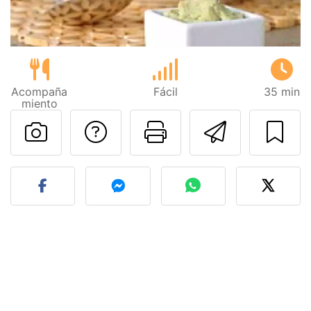
Acompaña
Fácil
35 min
miento
Preguntar al autor
Imprimir esta
Enviar 
Publicar la foto de esta r