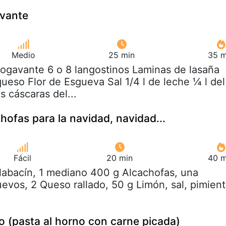
vante
Medio
25 min
35 m
Bogavante 6 o 8 langostinos Laminas de lasaña
queso Flor de Esgueva Sal 1/4 l de leche ¼ l del
s cáscaras del...
hofas para la navidad, navidad...
Fácil
20 min
40 m
labacín, 1 mediano 400 g Alcachofas, una
vos, 2 Queso rallado, 50 g Limón, sal, pimient
no (pasta al horno con carne picada)