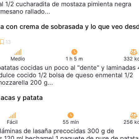
al 1/2 cucharadita de mostaza pimienta negra
mesano rallado...
ta con crema de sobrasada y lo que veo des
Medio
1 h 5 m
332 kc
patatas cocidas un poco al "dente" y laminadas 
 dulce cocido 1/2 bolsa de queso enmental 1/2
ozzarella 200 g...
acas y patata
Fácil
55 min
256 kc
 láminas de lasaña precocidas 300 g de
s 120 ml bechamel 1 paquete de pure de patata