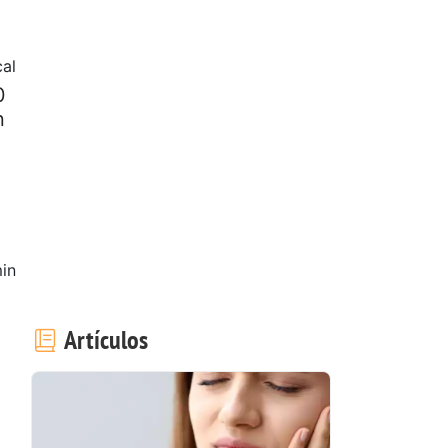
cal
0
n
in
Artículos