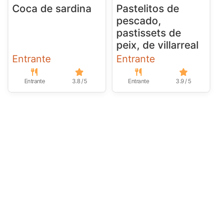
Coca de sardina
Pastelitos de
pescado,
pastissets de
peix, de villarreal
Entrante
Entrante
Entrante
3.8 / 5
Entrante
3.9 / 5