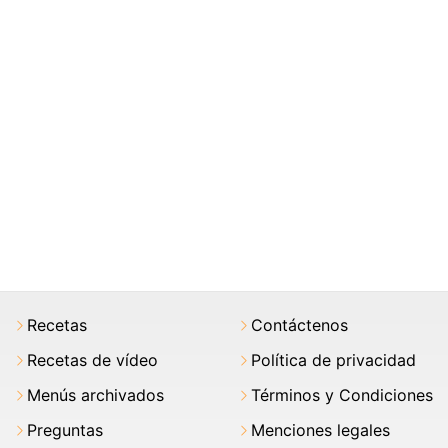
Recetas
Contáctenos
Recetas de vídeo
Política de privacidad
Menús archivados
Términos y Condiciones
Preguntas
Menciones legales