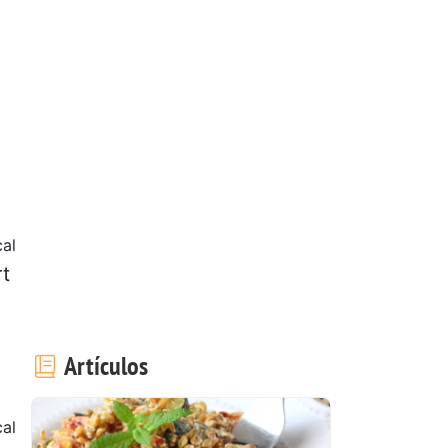
cal
rt
Artículos
al