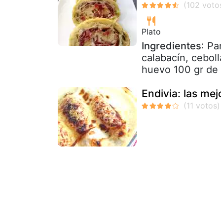
Plato
Ingredientes
: Pa
calabacín, cebolla
huevo 100 gr de 
Endivia: las mej