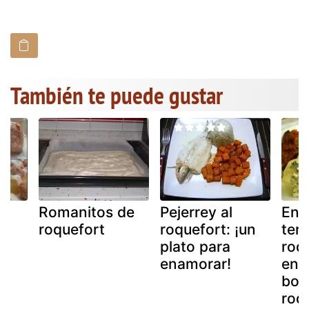
También te puede gustar
Romanitos de
Pejerrey al
Ent
roquefort
roquefort: ¡un
tern
plato para
roqu
enamorar!
ent
boe
roq