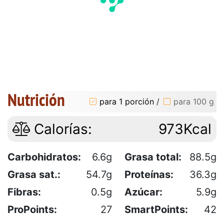
Nutrición
para 1 porción
/
para 100 g
Calorías:
973Kcal
Carbohidratos:
6.6g
Grasa total:
88.5g
Grasa sat.:
54.7g
Proteínas:
36.3g
Fibras:
0.5g
Azúcar:
5.9g
ProPoints:
27
SmartPoints:
42