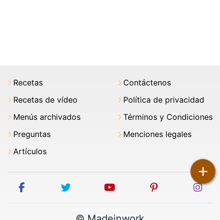
Recetas
Contáctenos
Recetas de vídeo
Política de privacidad
Menús archivados
Términos y Condiciones
Preguntas
Menciones legales
Artículos
+
facebook
twitter
youtube
pinterest
ins
© Madeinwork