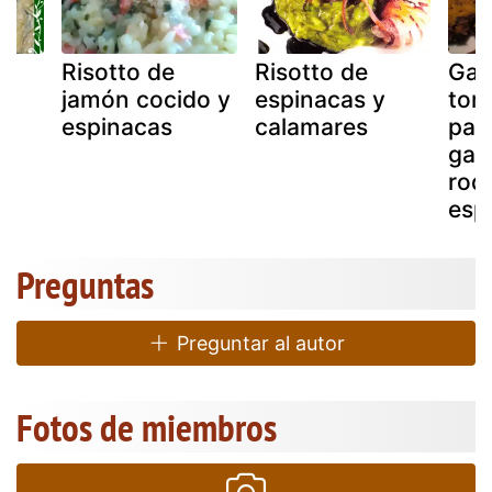
Risotto de
Risotto de
Gal
jamón cocido y
espinacas y
tom
n
espinacas
calamares
par
gall
roq
esp
Preguntas
Preguntar al autor
Fotos de miembros