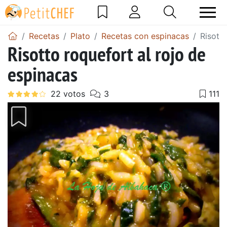
Recetas
Plato
Recetas con espinacas
Risott
Risotto roquefort al rojo de
espinacas