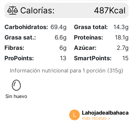
Calorías:
487Kcal
Carbohidratos:
69.4g
Grasa total:
14.3g
Grasa sat.:
6.6g
Proteínas:
18.1g
Fibras:
6g
Azúcar:
2.7g
ProPoints:
13
SmartPoints:
15
Información nutricional para 1 porción (315g)
Sin huevo
Lahojadealbahaca
L