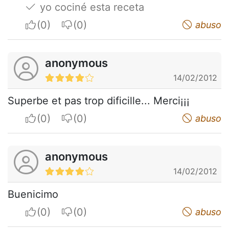
yo cociné esta receta
I apreciate
I do not appreciate
abuso
anonymous
14/02/2012
Superbe et pas trop dificille... Merci¡¡¡
I apreciate
I do not appreciate
abuso
anonymous
14/02/2012
Buenicimo
I apreciate
I do not appreciate
abuso