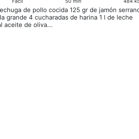
Fácil
50 min
484 kc
pechuga de pollo cocida 125 gr de jamón serran
la grande 4 cucharadas de harina 1 l de leche
aceite de oliva...