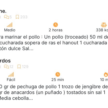
ine.
Medio
2 horas
338 kc
ra marinar el pollo : Un pollo (troceado) 50 ml d
1 cucharada sopera de ras el hanout 1 cucharada
ón dulce Sal...
ardos
Fácil
25 min
10 m
0 gr de pechuga de pollo 1 trozo de jengibre de
r de anacardos (un puñado ) tostados sin sal 1
edia cebolla...