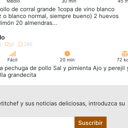
Medio
30 min
45 m
Pollo de corral grande 1copa de vino blanco
ez o blanco normal, siempre bueno) 2 huevos
 limón 20 almendras...
do
Fácil
20 min
72 k
a pechuga de pollo Sal y pimienta Ajo y perejil 
lla grandecita
itchef y sus noticias deliciosas, introduzca su
Suscribir