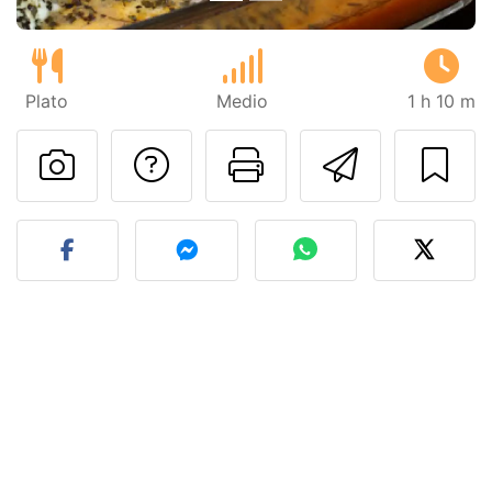
Plato
Medio
1 h 10 m
Preguntar al autor
Imprimir esta
Enviar 
Publicar la foto de esta r