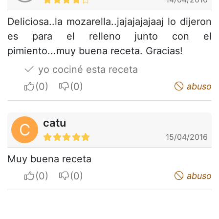
Deliciosa..la mozarella..jajajajajaaj lo dijeron
es para el relleno junto con el
pimiento...muy buena receta. Gracias!
yo cociné esta receta
I apreciate
I do not appreciate
abuso
catu
C
15/04/2016
Muy buena receta
I apreciate
I do not appreciate
abuso