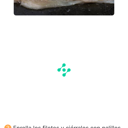
Enrolla los filetes y ciérralos con palillos