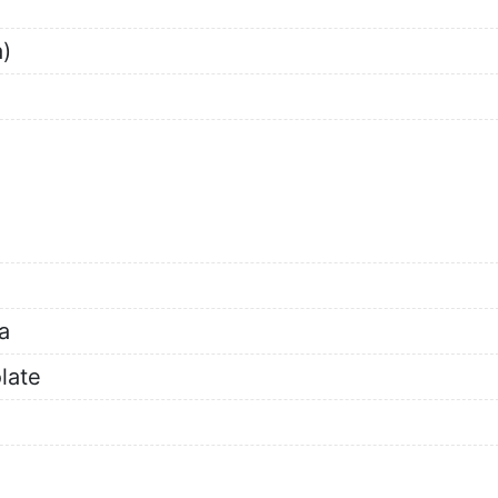
)
a
late