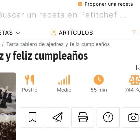
Proponer una receta
ETAS
ARTÍCULOS
Tarta tablero de ajedrez y feliz cumpleaños
z y feliz cumpleaños
Postre
Medio
55 min
744 Kc
Enviar esta rec
Imprimir e
Pregu
Siguiente
P