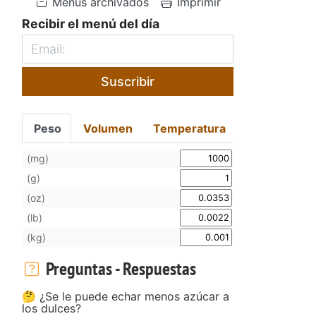
Menús archivados
Imprimir
Recibir el menú del día
Suscribir
Peso
Volumen
Temperatura
(mg)
(g)
(oz)
(lb)
(kg)
Preguntas - Respuestas
🤔 ¿Se le puede echar menos azúcar a
los dulces?