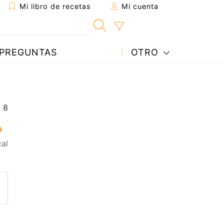
Mi libro de recetas
Mi cuenta
PREGUNTAS
OTRO
al
eta a un amigo
sta página
ntar al autor
ublicar la foto de esta receta