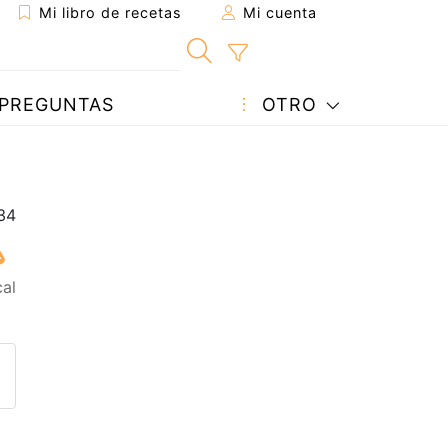
Mi libro de recetas
Mi cuenta
PREGUNTAS
OTRO
cal
eta a un amigo
sta página
ntar al autor
ublicar la foto de esta receta