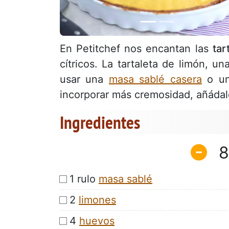
En Petitchef nos encantan las
tar
cítricos. La tartaleta de limón, u
usar una
masa sablé casera
o una
incorporar más cremosidad, añáda
Ingredientes
8
1 rulo
masa sablé
2
limones
4
huevos