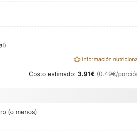
al)
Información nutriciona
Costo estimado:
3.91
€
(0.49€/porció
tro (o menos)