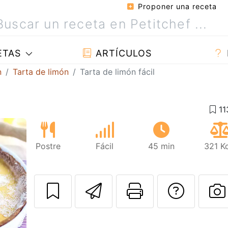
Proponer una receta
ETAS
ARTÍCULOS
n
Tarta de limón
Tarta de limón fácil
Postre
Fácil
45 min
321 K
Enviar esta rec
Imprimir e
Pregu
Siguiente
P