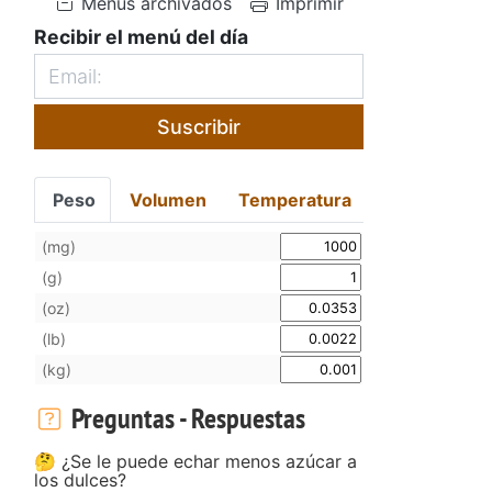
Menús archivados
Imprimir
Recibir el menú del día
Suscribir
Peso
Volumen
Temperatura
(mg)
(g)
(oz)
(lb)
(kg)
Preguntas - Respuestas
🤔 ¿Se le puede echar menos azúcar a
los dulces?