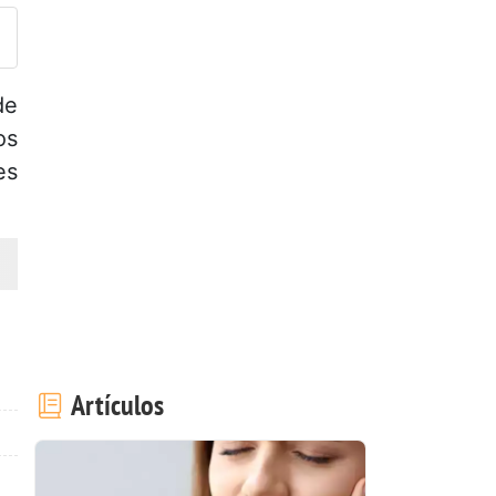
de
os
es
Artículos