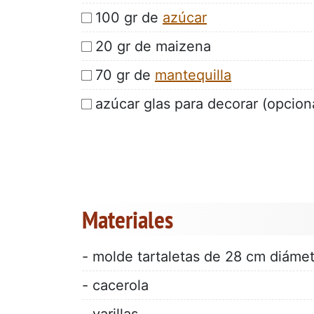
100 gr de
azúcar
20 gr de maizena
70 gr de
mantequilla
azúcar glas para decorar (opcion
Materiales
- molde tartaletas de 28 cm diáme
- cacerola
- varillas