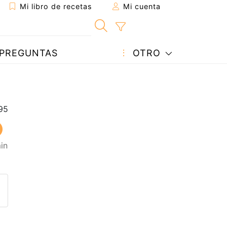
Mi libro de recetas
Mi cuenta
PREGUNTAS
OTRO
in
eta a un amigo
sta página
ntar al autor
ublicar la foto de esta receta