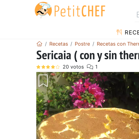
REC
Recetas
Postre
Recetas con The
Sericaia ( con y sin th