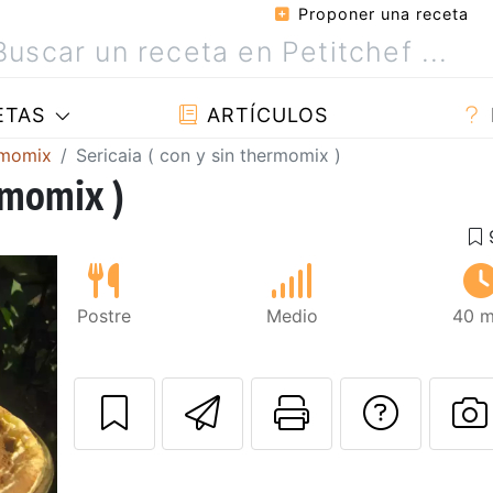
Proponer una receta
ETAS
ARTÍCULOS
rmomix
Sericaia ( con y sin thermomix )
ermomix )
Postre
Medio
40 m
Enviar esta rec
Imprimir e
Pregu
P