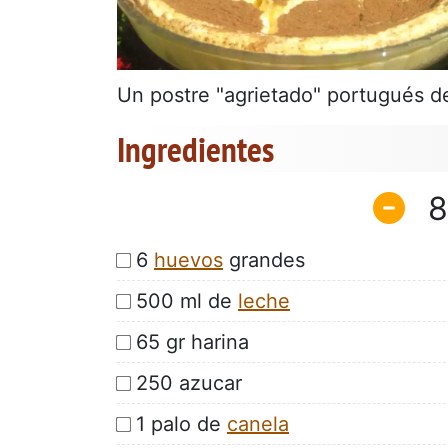
Un postre "agrietado" portugués de
Ingredientes
8
6
huevos
grandes
500 ml de
leche
65 gr harina
250 azucar
1 palo de
canela