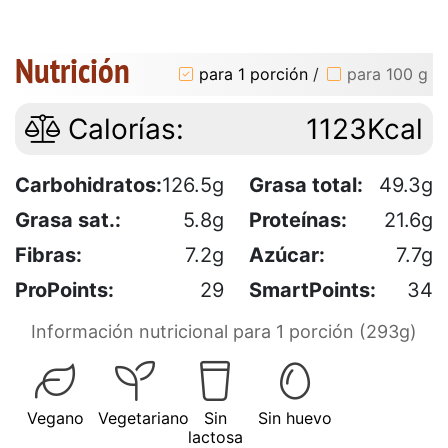
Nutrición
para 1 porción
/
para 100 g
Calorías:
1123Kcal
Carbohidratos:
126.5g
Grasa total:
49.3g
Grasa sat.:
5.8g
Proteínas:
21.6g
Fibras:
7.2g
Azúcar:
7.7g
ProPoints:
29
SmartPoints:
34
Información nutricional para 1 porción (293g)
Vegano
Vegetariano
Sin
Sin huevo
lactosa