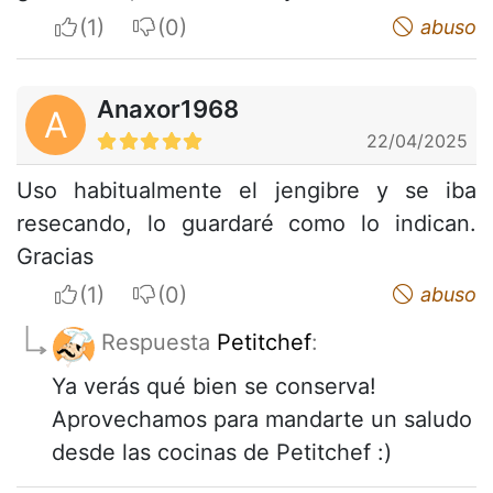
I apreciate
I do not appreciate
abuso
Anaxor1968
A
22/04/2025
Uso habitualmente el jengibre y se iba
resecando, lo guardaré como lo indican.
Gracias
I apreciate
I do not appreciate
abuso
Respuesta
Petitchef
:
Ya verás qué bien se conserva!
Aprovechamos para mandarte un saludo
desde las cocinas de Petitchef :)