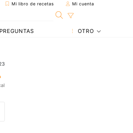
Mi libro de recetas
Mi cuenta
PREGUNTAS
OTRO
al
eta a un amigo
sta página
ntar al autor
ublicar la foto de esta receta