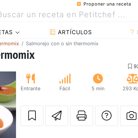
Proponer una receta
ETAS
ARTÍCULOS
hermomix
Salmorejo con o sin thermomix
hermomix
Entrante
Fácil
5 min
293 Kc
Enviar esta rec
Imprimir e
Pregu
P