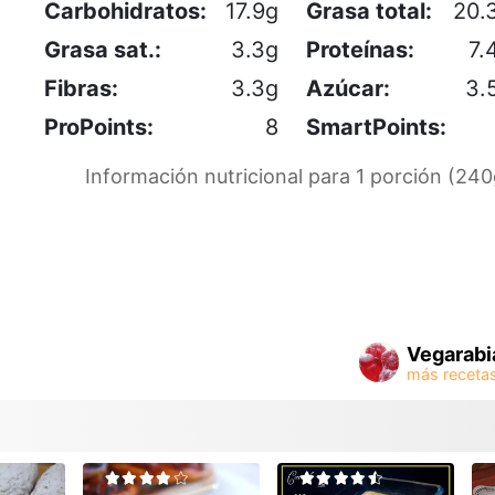
Carbohidratos:
17.9g
Grasa total:
20.
Grasa sat.:
3.3g
Proteínas:
7.
Fibras:
3.3g
Azúcar:
3.
ProPoints:
8
SmartPoints:
Información nutricional para 1 porción (240
Vegarabi