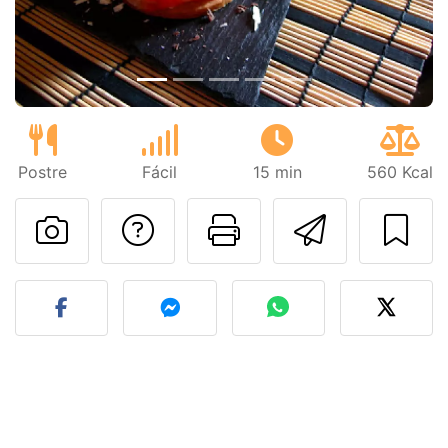
Postre
Fácil
15 min
560 Kcal
Preguntar al autor
Imprimir esta
Enviar 
Publicar la foto de esta r