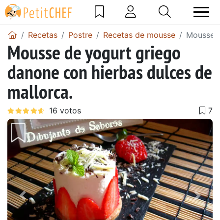
Recetas
Postre
Recetas de mousse
Mousse d
Mousse de yogurt griego
danone con hierbas dulces de
mallorca.
Anterior
Sigu