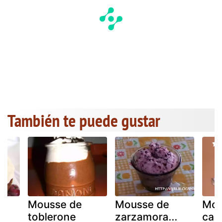
También te puede gustar
Mousse de
Mousse de
Mou
toblerone
zarzamora...
cap