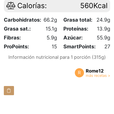
Calorías:
560Kcal
Carbohidratos:
66.2g
Grasa total:
24.9g
Grasa sat.:
15.1g
Proteínas:
13.9g
Fibras:
5.9g
Azúcar:
55.9g
ProPoints:
15
SmartPoints:
27
Información nutricional para 1 porción (315g)
Rome12
R