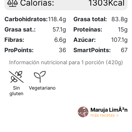
Calorías:
1303Kcal
Carbohidratos:
118.4g
Grasa total:
83.8g
Grasa sat.:
57.1g
Proteínas:
15g
Fibras:
6.6g
Azúcar:
107.1g
ProPoints:
36
SmartPoints:
67
Información nutricional para 1 porción (420g)
Sin
Vegetariano
gluten
Maruja LimÃ³n