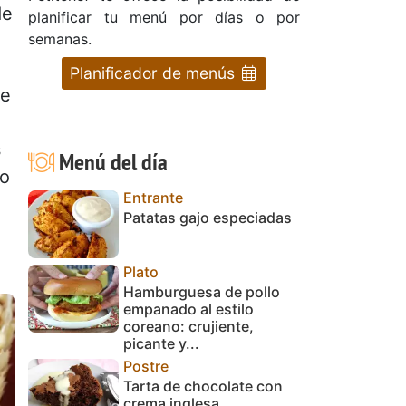
de
planificar tu menú por días o por
semanas.
Planificador de menús
te
s
Menú del día
to
Entrante
Patatas gajo especiadas
Plato
Hamburguesa de pollo
empanado al estilo
coreano: crujiente,
picante y...
Postre
Tarta de chocolate con
crema inglesa